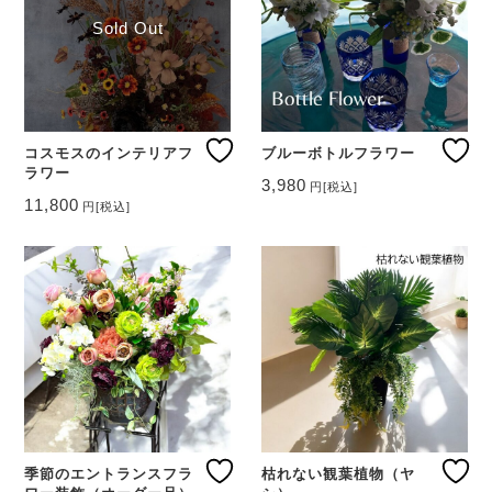
オ
Sold Out
プ
シ
ョ
ン
は
商
コスモスのインテリアフ
ブルーボトルフラワー
品
ラワー
3,980
ペ
円
[税込]
11,800
ー
円
[税込]
ジ
か
ら
選
択
で
き
ま
す
季節のエントランスフラ
枯れない観葉植物（ヤ