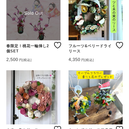
Sold Out
春限定！桃花一輪挿し2
フルーツ&ベリードライ
個SET
リース
2,500
4,350
円
[税込]
円
[税込]