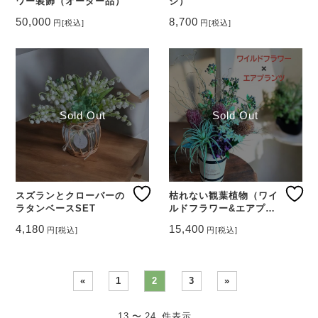
ワー装飾（オーダー品）
シ）
50,000
8,700
円
[税込]
円
[税込]
Sold Out
Sold Out
スズランとクローバーの
枯れない観葉植物（ワイ
ラタンベースSET
ルドフラワー&エアプラ
ンツ）
4,180
15,400
円
[税込]
円
[税込]
«
1
2
3
»
13 〜 24 件表示