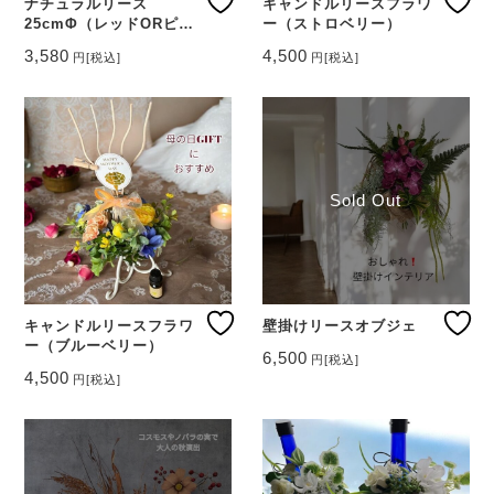
ナチュラルリース
キャンドルリースフラワ
25cmΦ（レッドORピン
ー（ストロベリー）
ク）
3,580
4,500
円
[税込]
円
[税込]
こ
の
商
品
に
は
複
Sold Out
数
の
バ
リ
エ
ー
キャンドルリースフラワ
壁掛けリースオブジェ
ー（ブルーベリー）
シ
6,500
円
[税込]
ョ
4,500
円
[税込]
ン
が
あ
り
ま
す。