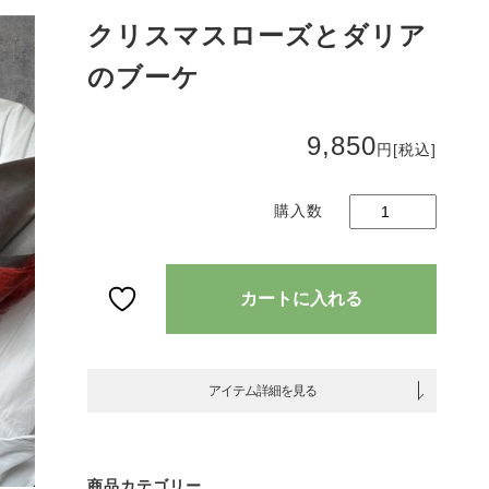
ク
クリスマスローズとダリア
リ
のブーケ
ス
マ
ス
9,850
ロ
円
[税込]
ー
ズ
と
ダ
リ
ア
カートに入れる
の
ブ
ー
ケ
アイテム詳細を見る
個
商品カテゴリー