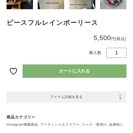
ピ
ー
ピースフルレインボーリース
ス
フ
5,500
ル
円
[税込]
レ
イ
ン
ボ
ー
カートに入れる
リ
ー
ス
個
アイテム詳細を見る
商品カテゴリー
Instagram掲載商品
,
アーティシャルフラワー
,
リース・壁掛け
,
結婚祝い