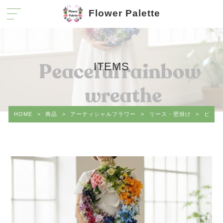
Flower Palette
ITEMS
HOME
>
商品
>
アーティシャルフラワー
>
リース・壁掛け
>
ピース