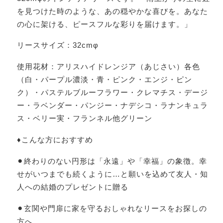
を見つけた時のような、あの穏やかな喜びを。あなた
の心に架ける、ピースフルな彩りを届けます。」
リースサイズ：32cmφ
使用花材：アリスハイドレンジア（あじさい）各色
（白・パープル濃淡・青・ピンク・エンジ・ピン
ク）・パステルブルーフラワー・クレマチス・デージ
ー・ラベンダー・パンジー・ナデシコ・ラナンキュラ
ス・ベリー実・フランネル他グリーン
♦️こんな方におすすめ
⚫︎終わりのない円形は「永遠」や「幸福」の象徴。幸
せがいつまでも続くように…と願いを込めて友人・知
人への結婚のプレゼントに贈る
⚫︎玄関や門扉に家を守るおしゃれなリースをお探しの
方へ