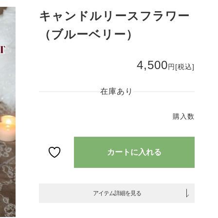
キャンドルリースフラワー
（ブルーベリー）
4,500
キャ
円
[税込]
ンド
ルリ
在庫あり
ース
フラ
ワー
（ブ
ルー
ベリ
カートに入れる
ー）
個
アイテム詳細を見る